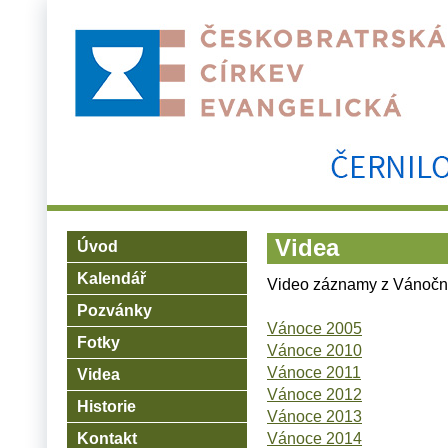
Videa
Úvod
Kalendář
Video záznamy z Vánoční
Pozvánky
Vánoce 2005
Fotky
Vánoce 2010
Vánoce 2011
Videa
Vánoce 2012
Historie
Vánoce 2013
Kontakt
Vánoce 2014